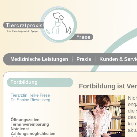
Medizinische Leistungen
Praxis
Kunden & Servi
Fortbildung
Fortbildung ist V
Tierärztin Heike Frese
Nich
Dr. Sabine Riesenberg
eng
die
des
Öffnungszeiten
kom
Terminvereinbarung
Notdienst
aktu
Zahlungsmöglichkeiten