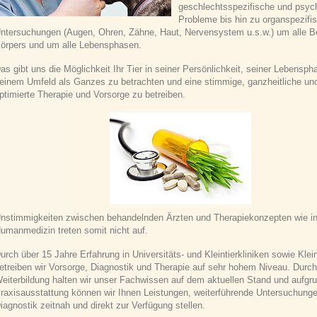
geschlechtsspezifische und psyc
Probleme bis hin zu organspezifi
ntersuchungen (Augen, Ohren, Zähne, Haut, Nervensystem u.s.w.) um alle B
örpers und um alle Lebensphasen.
as gibt uns die Möglichkeit Ihr Tier in seiner Persönlichkeit, seiner Lebensp
einem Umfeld als Ganzes zu betrachten und eine stimmige, ganzheitliche und 
ptimierte Therapie und Vorsorge zu betreiben.
nstimmigkeiten zwischen behandelnden Ärzten und Therapiekonzepten wie in
umanmedizin treten somit nicht auf.
urch über 15 Jahre Erfahrung in Universitäts- und Kleintierkliniken sowie Klei
etreiben wir Vorsorge, Diagnostik und Therapie auf sehr hohem Niveau. Durch
eiterbildung halten wir unser Fachwissen auf dem aktuellen Stand und aufgr
raxisausstattung können wir Ihnen Leistungen, weiterführende Untersuchung
iagnostik zeitnah und direkt zur Verfügung stellen.