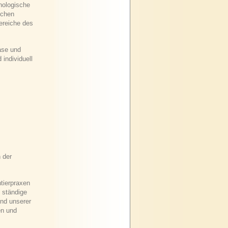
hologische
schen
ereiche des
hase und
individuell
 der
ntierpraxen
 ständige
und unserer
en und