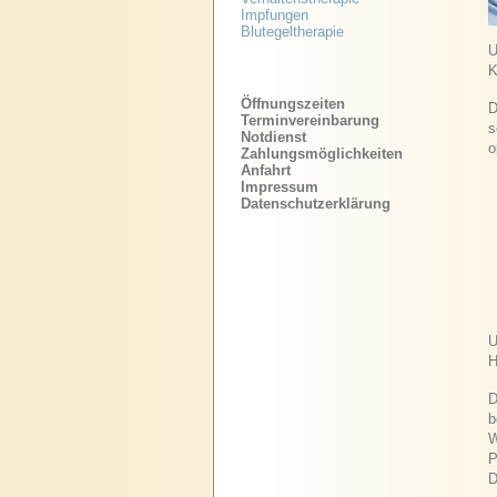
Impfungen
Blutegeltherapie
U
K
Öffnungszeiten
D
Terminvereinbarung
s
Notdienst
o
Zahlungsmöglichkeiten
Anfahrt
Impressum
Datenschutzerklärung
U
H
D
b
W
P
D