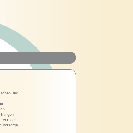
tischen und
ur
ach
änkungen
s von der
d Vorsorge