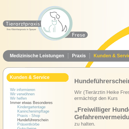
Medizinische Leistungen
Praxis
Kunden & Servi
Kunden & Service
Hundeführerschei
Wir informieren
Wir (Tierärztin Heike Fre
Wir verwöhnen
ermächtigt den Kurs
Wir helfen
Immer etwas Besonderes
Kindergartentage
„
Freiwilliger Hun
Kaninchenimpftage
Praxis - Shop
Gefahrenvermeid
Hundeführerschein
zu halten.
Präsentkörbe
Gutscheine