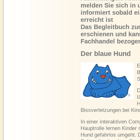
melden Sie sich in 
informiert sobald e
erreicht ist
Das Begleitbuch zu
erschienen und kan
Fachhandel bezoge
Der blaue Hund
E
B
S
D
l
H
Bissverletzungen bei Kin
In einer interaktiven Co
Hauptrolle lernen Kinder 
Hund gefahrlos umgeht. D